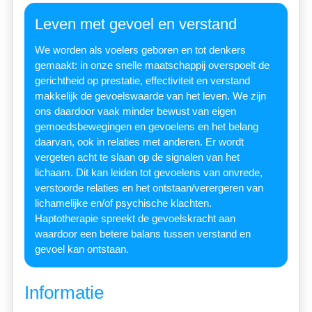
Leven met gevoel en verstand
We worden als voelers geboren en tot denkers
gemaakt: in onze snelle maatschappij overspoelt de
gerichtheid op prestatie, effectiviteit en verstand
makkelijk de gevoelswaarde van het leven. We zijn
ons daardoor vaak minder bewust van eigen
gemoedsbewegingen en gevoelens en het belang
daarvan, ook in relaties met anderen. Er wordt
vergeten acht te slaan op de signalen van het
lichaam. Dit kan leiden tot gevoelens van onvrede,
verstoorde relaties en het ontstaan/verergeren van
lichamelijke en/of psychische klachten.
Haptotherapie spreekt de gevoelskracht aan
waardoor een betere balans tussen verstand en
gevoel kan ontstaan.
Informatie