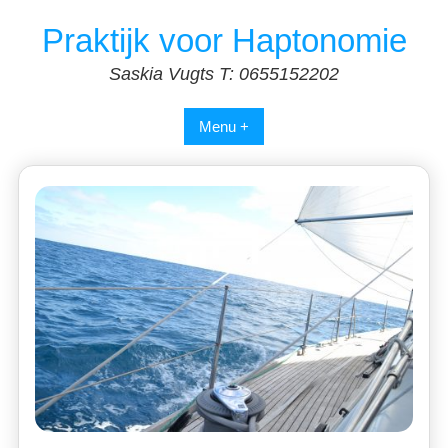
Spring
Praktijk voor Haptonomie
naar
inhoud
Saskia Vugts T: 0655152202
Menu +